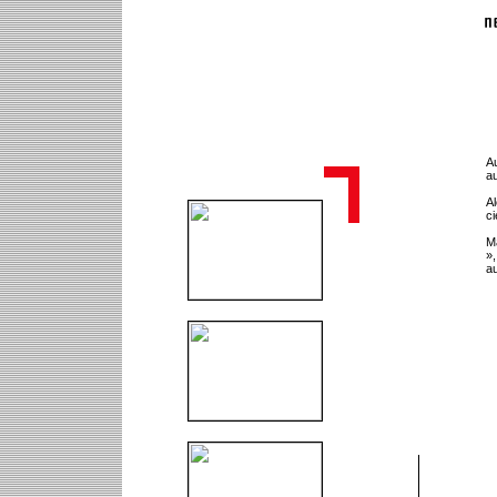
Au
au
Al
ci
Ma
»,
au